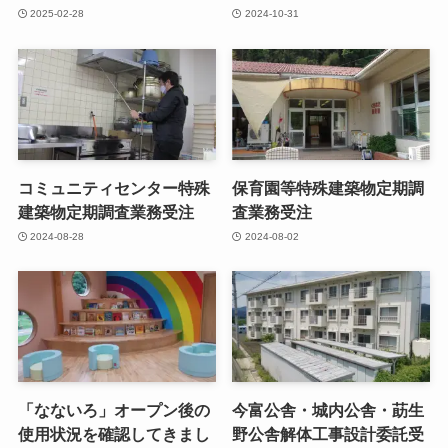
2025-02-28
2024-10-31
コミュニティセンター特殊
保育園等特殊建築物定期調
建築物定期調査業務受注
査業務受注
2024-08-28
2024-08-02
「なないろ」オープン後の
今富公舎・城内公舎・莇⽣
使用状況を確認してきまし
野公舎解体⼯事設計委託受