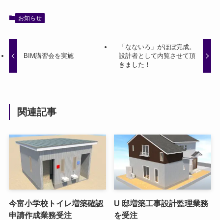
お知らせ
「なないろ」がほぼ完成。
BIM講習会を実施
設計者として内覧させて頂
きました！
関連記事
今富⼩学校トイレ増築確認
U 邸増築⼯事設計監理業務
申請作成業務受注
を受注